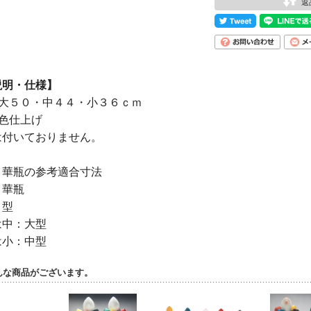
返
説明・仕様】
／大５０・中４４・小３６ｃｍ
色仕上げ
は付いておりません。
と華瓶の参考適合寸法
：華瓶
々型
は中：大型
は小：中型
んな商品がございます。