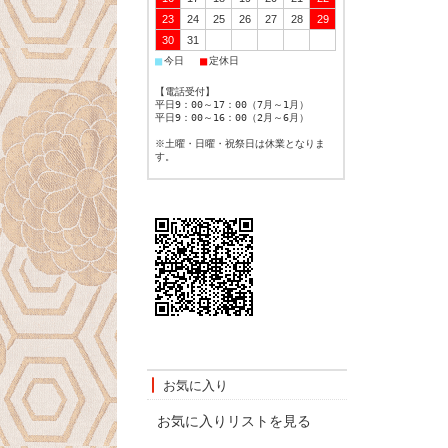
23
24
25
26
27
28
29
30
31
■
■
今日
定休日
【電話受付】
平日9：00～17：00（7月～1月）
平日9：00～16：00（2月～6月）
※土曜・日曜・祝祭日は休業となりま
す。
お気に入り
お気に入りリストを見る