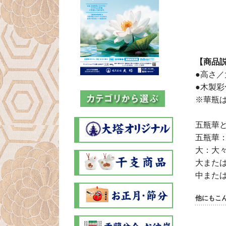
【商品
●高さ
●木製彩
※華瓶
五瓶華
五瓶華
大：大
大また
中また
他にもこ