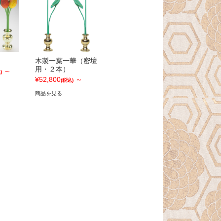
木製一葉一華（密壇
用・２本）
～
)
¥52,800
～
(税込)
商品を見る