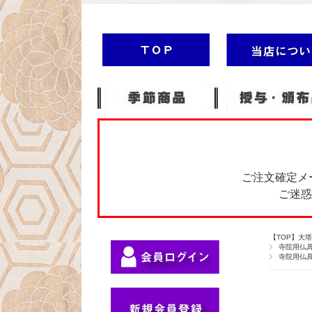
ご注文確定メ
ご迷惑
【TOP】大
寺院用仏
寺院用仏