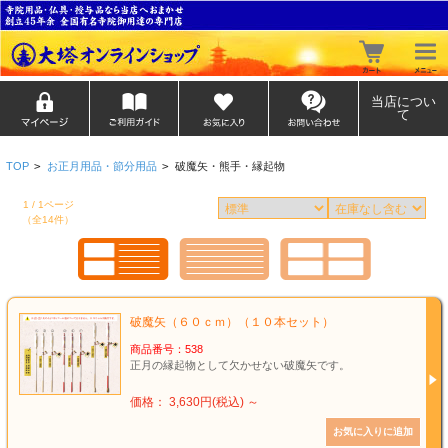
当店につい
て
TOP
>
お正月用品・節分用品
>
破魔矢・熊手・縁起物
1 / 1ページ
（全14件）
破魔矢（６０ｃｍ）（１０本セット）
商品番号：538
正月の縁起物として欠かせない破魔矢です。
価格： 3,630円(税込)
～