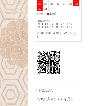
23
24
25
26
27
28
29
30
31
■
■
今日
定休日
【電話受付】
平日9：00～17：00（7月～1月）
平日9：00～16：00（2月～6月）
※土曜・日曜・祝祭日は休業となりま
す。
お気に入り
お気に入りリストを見る