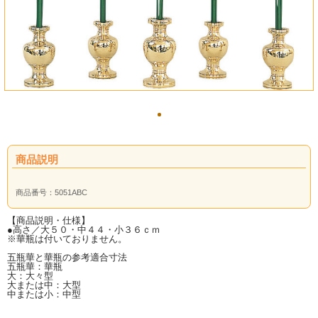
商品説明
商品番号：
5051ABC
【商品説明・仕様】
●高さ／大５０・中４４・小３６ｃｍ
※華瓶は付いておりません。
五瓶華と華瓶の参考適合寸法
五瓶華：華瓶
大：大々型
大または中：大型
中または小：中型