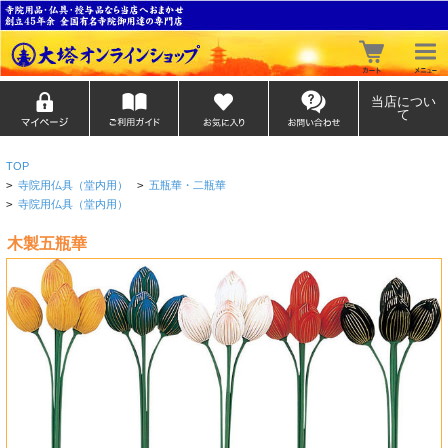
当店につい
て
TOP
>
寺院用仏具（堂内用）
>
五瓶華・二瓶華
>
寺院用仏具（堂内用）
木製五瓶華