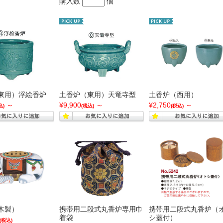
購入数
個
東用）浮絵香炉
土香炉（東用）天竜寺型
土香炉（西用）
～
¥9,900
～
¥2,750
～
込)
(税込)
(税込)
木製）
携帯用二段式丸香炉専用巾
携帯用二段式丸香炉（
着袋
シ蓋付）
(税込)