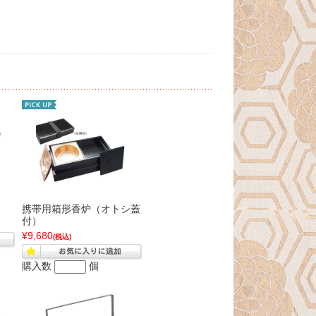
携帯用箱形香炉（オトシ蓋
付）
¥9,680
(税込)
購入数
個