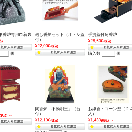
形香炉専用巾着袋
廻し香炉セット（オトシ蓋
手提蓋付角香炉
付）
¥28,600
込)
(税込)
¥22,000
(税込)
個
購入数
個
陶香炉「不動明王」（台
お線香・コーン型（２
付）
入）
～
(税込)
¥12,100
¥1,430
～
(税込)
(税込)