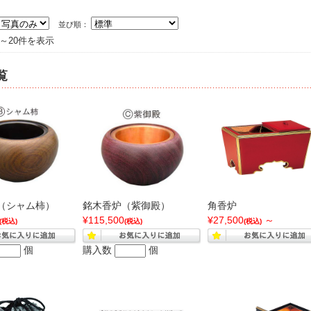
並び順：
件～20件を表示
覧
（シャム柿）
銘木香炉（紫御殿）
角香炉
¥115,500
¥27,500
～
(税込)
(税込)
(税込)
個
購入数
個