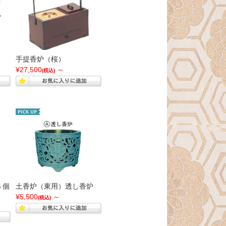
手提香炉（桜）
¥27,500
～
(税込)
４個
土香炉（東用）透し香炉
¥5,500
～
(税込)