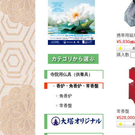
携帯用箱
¥5,830
(税
購入数
寺院用仏具（供養具）
香炉・角香炉・常香盤
角香炉
常香盤
常香盤
¥528,000