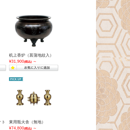
机上香炉（菖蒲地紋入）
¥31,900
～
(税込)
オト
東用瓶火舎（無地）
¥74,800
～
(税込)