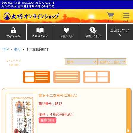
当店につい
て
TOP
>
根付
>
十二支根付御守
1 / 1ページ
（全1件）
黒石十二支根付(10個入)
商品番号：8512
価格： 4,950円(税込)
在庫切れ