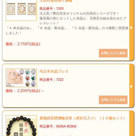
天然石蓮花御守腕輪
商品番号：7203
大人気！弊社完全オリジナルの天然石シリーズです！
蓮花風の形にカットした水晶と、天然石を組み合わせたブ
レスレット！
『Ａ 本水晶のみ』、『Ｂ 水晶・黄水晶』、『Ｃ 水晶・紫水晶』の３種類ご用意致
しました！
価格： 2,750円(税込)
勾玉本水晶ブレス
商品番号：7222
価格： 2,200円(税込)
～
素挽縞黒檀腕輪念珠（虎目石入り）（１０個セット）
商品番号：9035A-9036A