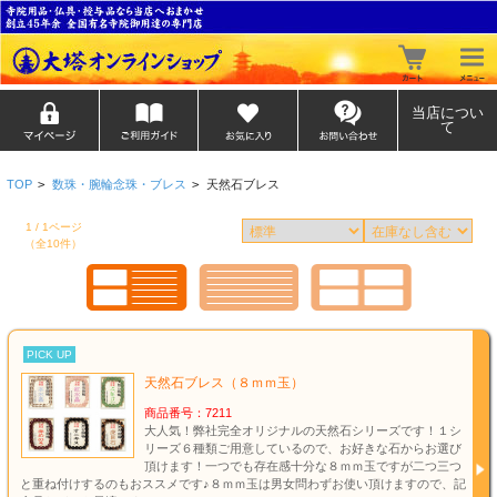
当店につい
て
TOP
>
数珠・腕輪念珠・ブレス
>
天然石ブレス
1 / 1ページ
（全10件）
PICK UP
天然石ブレス（８ｍｍ玉）
商品番号：7211
大人気！弊社完全オリジナルの天然石シリーズです！１シ
リーズ６種類ご用意しているので、お好きな石からお選び
頂けます！一つでも存在感十分な８ｍｍ玉ですが二つ三つ
と重ね付けするのもおススメです♪８ｍｍ玉は男女問わずお使い頂けますので、記