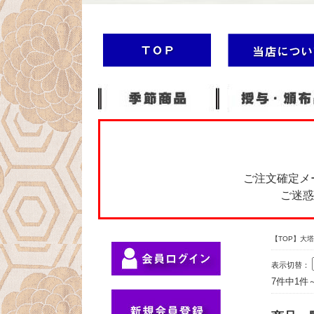
ご注文確定メ
ご迷惑
【TOP】大
表示切替：
7件中1件