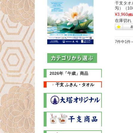
干支タオル
匁）（1
¥3,960
(税
在庫切れ
7件中1件
2026年「午歳」商品
干支 ふきん・タオル