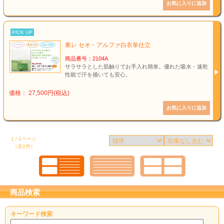
PICK UP
東レ セオ・アルファ白衣単仕立
商品番号：2104A
サラサラとした肌触りでお手入れ簡単。優れた吸水・速乾
性能で汗を掻いても安心。
価格： 27,500円(税込)
1 / 1ページ
（全2件）
商品検索
キーワード検索