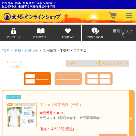
当店につい
て
TOP
>
衣類・お召し物
>
合用白衣・半襦袢・ステテコ
1 / 1ページ
（全2件）
PICK UP
Ｔシャツ式半襦袢（合用）
商品番号：JU3C
衿元スッキリ着崩れせず！衿元調節可能！
価格： 4,620円(税込)
～