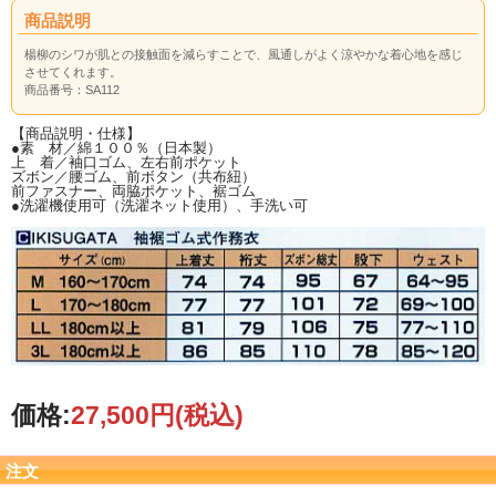
商品説明
楊柳のシワが肌との接触面を減らすことで、風通しがよく涼やかな着心地を感じ
させてくれます。
商品番号：
SA112
【商品説明・仕様】
●素 材／綿１００％（日本製）
上 着／袖口ゴム、左右前ポケット
ズボン／腰ゴム、前ボタン（共布紐）
前ファスナー、両脇ポケット、裾ゴム
●洗濯機使用可（洗濯ネット使用）、手洗い可
価格:
27,500円
(税込)
注文