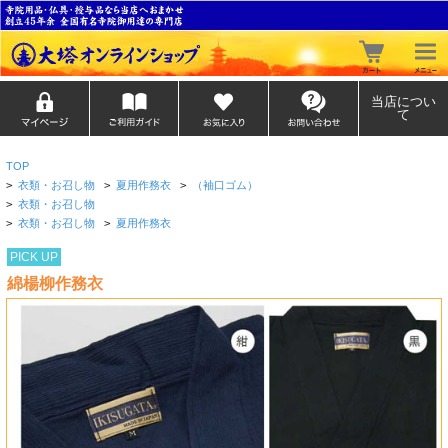
当店につい
て
TOP
>
衣類・お召し物
>
夏用作務衣
>
（袖口ゴム）
>
衣類・お召し物
>
衣類・お召し物
>
夏用作務衣
PICK UP
綿楊柳作務衣