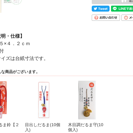
返
説明・仕様】
５×４．２ｃｍ
付
サイズは台紙寸法です。
んな商品がございます。
るま鈴【２
目出しだるま(10個
木目調だるま守(10
入)
個入)