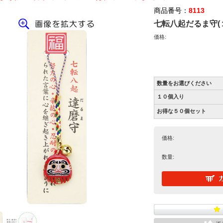
商品番号：
8113
七転八起だるま守(
価格:
数量をお選びください
１０個入り
お得な５０個セット
価格:
数量: