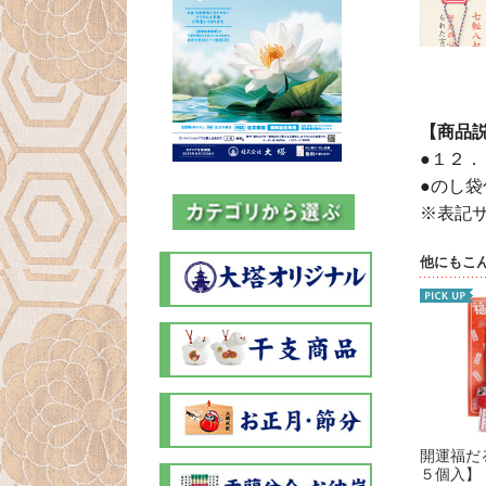
【商品
●１２．
●のし袋
※表記
他にもこ
開運福だ
５個入】