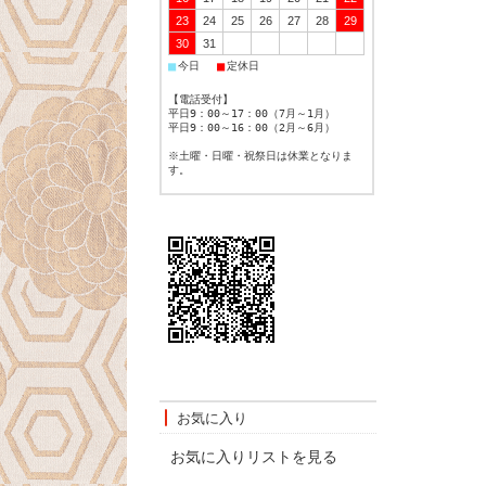
23
24
25
26
27
28
29
30
31
■
■
今日
定休日
【電話受付】
平日9：00～17：00（7月～1月）
平日9：00～16：00（2月～6月）
※土曜・日曜・祝祭日は休業となりま
す。
お気に入り
お気に入りリストを見る